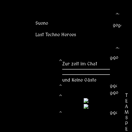
Suono
Last Techno Heroes
Zur zeit im Chat
und Keine Gäste
T
E
A
M
S
P
E